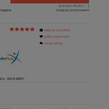
Zyskujesz
89
pkt [
?
]
ymagane
dodaj do przechowalni
zapytaj o produkt
:
poleć znajomemu
dodaj opinię
ktu:
8DCB-88897