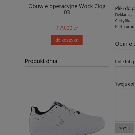
ock Clog
Obuwie operacyjne Wock Clog
Obuwie 
Pliki do 
03
Deklaracja
Certyfikat
Karta prod
179,00 zł
do koszyka
Opinie 
Produkt dnia
Imię lub 
Twoja opi
wyślij