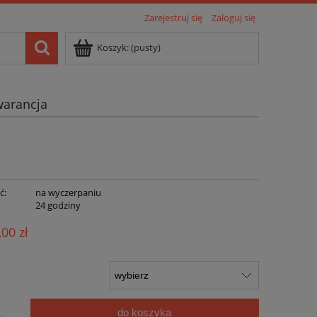
Zarejestruj się
Zaloguj się
Koszyk:
(pusty)
arancja
ć:
na wyczerpaniu
:
24 godziny
,00 zł
do koszyka
.