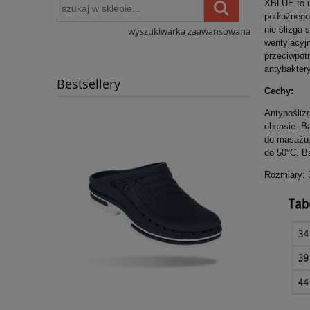
XBLUE to u
podłużnego
nie ślizga
wyszukiwarka zaawansowana
wentylacyj
przeciwpot
antybakter
Bestsellery
Cechy:
Antypośliz
obcasie. B
do masażu.
do 50°C. B
Rozmiary: 3