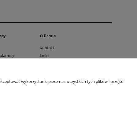
oty
O firmie
Kontakt
gulaminy
Linki
ty
Informacje o firmie
kceptować wykorzystanie przez nas wszystkich tych plików i przejść