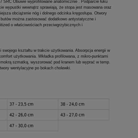
7 SRC Obuwie wyprofilowane anatomicznie . Podparcie łuku
kie wypustki wewnątrz sprawiają, że stopa jest masowana oraz
iejsza obciążenie nóg i dolnego odcinka kręgosłupa. Otwory
o butów można zastosować dodatkowo antystatyczne i
itized o właściwościach przeciwgrzybicznych i
 swojego kształtu w trakcie użytkowania. Absorpcja energii w
komfort użytkowania. Wkładka profilowana, z mikro-punktami
eć mokrą szmatką, wyszorować pod kranem lub wyprać w temp.
twory wentylacyjne po bokach cholewki.