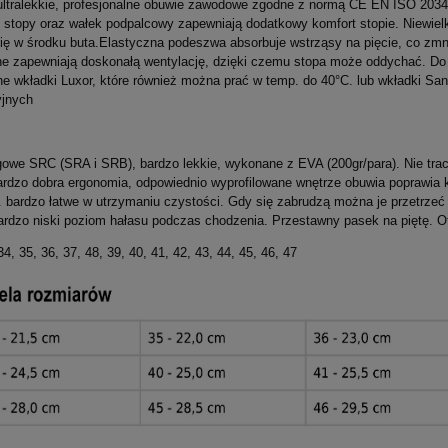
ltralekkie, profesjonalne obuwie zawodowe zgodne z normą CE EN ISO 2034
 stopy oraz wałek podpalcowy zapewniają dodatkowy komfort stopie. Niewiel
 się w środku buta.Elastyczna podeszwa absorbuje wstrząsy na pięcie, co zmn
ne zapewniają doskonałą wentylację, dzięki czemu stopa może oddychać. D
ne wkładki Luxor, które również można prać w temp. do 40°C. lub wkładki San
yjnych
gowe SRC (SRA i SRB), bardzo lekkie, wykonane z EVA (200gr/para). Nie traci
ardzo dobra ergonomia, odpowiednio wyprofilowane wnętrze obuwia poprawia 
 bardzo łatwe w utrzymaniu czystości. Gdy się zabrudzą można je przetrz
ardzo niski poziom hałasu podczas chodzenia. Przestawny pasek na piętę. O
4, 35, 36, 37, 48, 39, 40, 41, 42, 43, 44, 45, 46, 47