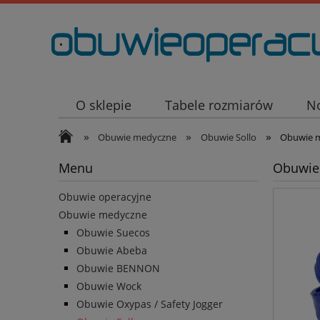
.
O sklepie
Tabele rozmiarów
N
»
»
»
Obuwie medyczne
Obuwie Sollo
Obuwie m
Menu
Obuwie
Obuwie operacyjne
Obuwie medyczne
Obuwie Suecos
Obuwie Abeba
Obuwie BENNON
Obuwie Wock
Obuwie Oxypas / Safety Jogger