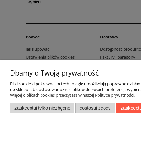
Pomoc
Dostawa
Jak kupować
Dostępność produkt
Ustawienia plików cookies
Faktury i paragony
Jak zmierzyć stopę?
Koszty dostawy
Dbamy o Twoją prywatność
Pliki cookies
Czas realizacji zamów
Regulamin
Sposoby płatności
Pliki cookies i pokrewne im technologie umożliwiają poprawne działa
Polityka prywatności
do sklepu lub dostosować użycie plików do swoich preferencji, wybiera
Więcej o plikach cookies przeczytasz w naszej Polityce prywatności.
zaakceptuj tylko niezbędne
dostosuj zgody
zaakceptu