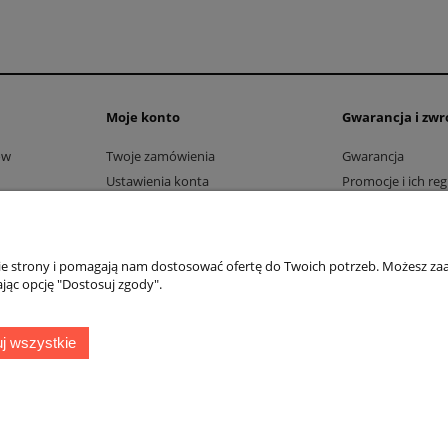
Moje konto
Gwarancja i zwr
ów
Twoje zamówienia
Gwarancja
Ustawienia konta
Promocje i ich re
Przechowalnia
Reklamacje i zwro
ień
nie strony i pomagają nam dostosować ofertę do Twoich potrzeb. Możesz zaa
jąc opcję "Dostosuj zgody".
j wszystkie
Sklep internetowy Shoper.pl