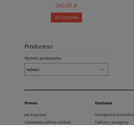
243,00 zł
do koszyka
Producenci
Wybierz producenta
Pomoc
Dostawa
Jak kupować
Dostępność produkt
Ustawienia plików cookies
Faktury i paragony
Jak zmierzyć stopę?
Koszty dostawy