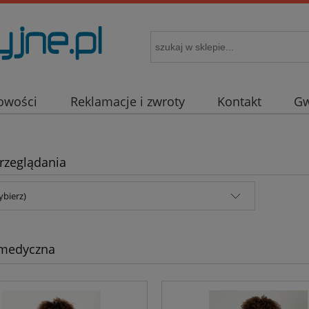
owości
Reklamacje i zwroty
Kontakt
Gw
rzeglądania
ybierz)
 medyczna