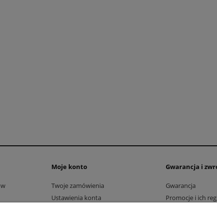
Moje konto
Gwarancja i zwr
ów
Twoje zamówienia
Gwarancja
Ustawienia konta
Promocje i ich re
Przechowalnia
Reklamacje i zwro