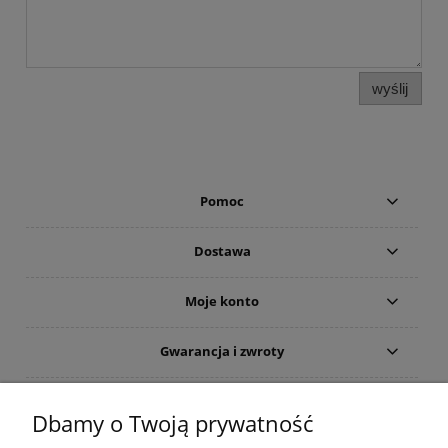
wyślij
Pomoc
Dostawa
Moje konto
Gwarancja i zwroty
O firmie
Dbamy o Twoją prywatność