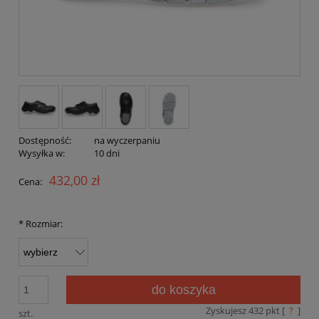
Dostępność:
na wyczerpaniu
Wysyłka w:
10 dni
432,00 zł
Cena:
*
Rozmiar:
do koszyka
Zyskujesz
432
pkt [
?
]
szt.