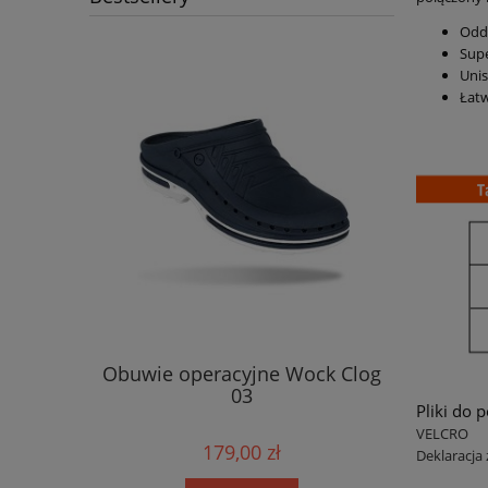
Oddy
Supe
Uni
Łatw
ock Clog
Obuwie operacyjne Wock Clog
Obuwie 
03
Pliki do 
VELCRO
179,00 zł
Deklaracja