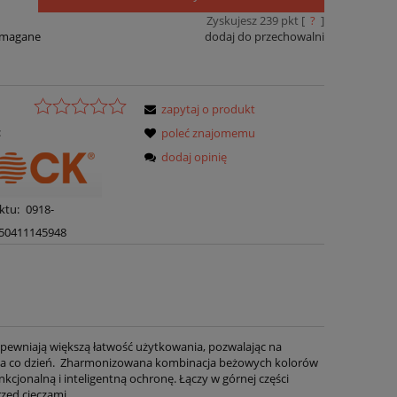
Zyskujesz
239
pkt [
?
]
ymagane
dodaj do przechowalni
zapytaj o produkt
:
poleć znajomemu
dodaj opinię
ktu:
0918-
50411145948
apewniają większą łatwość użytkowania, pozwalając na
 na co dzień. Zharmonizowana kombinacja beżowych kolorów
jonalną i inteligentną ochronę. Łączy w górnej części
zed cieczami.