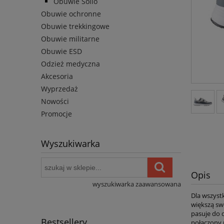
Obuwie Sollo
Obuwie ochronne
Obuwie trekkingowe
Obuwie militarne
Obuwie ESD
Odzież medyczna
Akcesoria
Wyprzedaż
Nowości
Promocje
Wyszukiwarka
Opis
wyszukiwarka zaawansowana
Dla wszyst
większą sw
pasuje do 
Bestsellery
połączony 