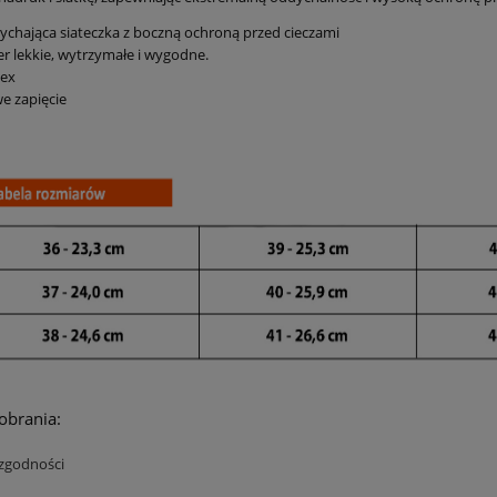
chająca siateczka z boczną ochroną przed cieczami
r lekkie, wytrzymałe i wygodne.
sex
e zapięcie
operacyjne Wock Clog
Obuwie operacyjne Wock Cl
06
03 z paskiem
pobrania:
179,00 zł
189,00 zł
 zgodności