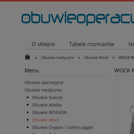
.
O sklepie
Tabele rozmiarów
N
»
»
»
Obuwie medyczne
Obuwie Wock
WOCK RE
Menu
WOCK R
Obuwie operacyjne
Obuwie medyczne
Obuwie Suecos
Obuwie Abeba
Obuwie BENNON
Obuwie Wock
Obuwie Oxypas / Safety Jogger