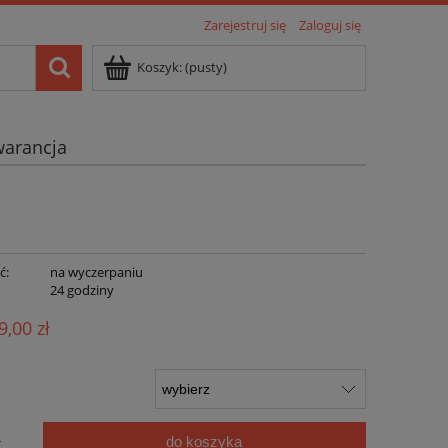
Zarejestruj się
Zaloguj się
Koszyk:
(pusty)
arancja
ć:
na wyczerpaniu
:
24 godziny
9,00 zł
do koszyka
r