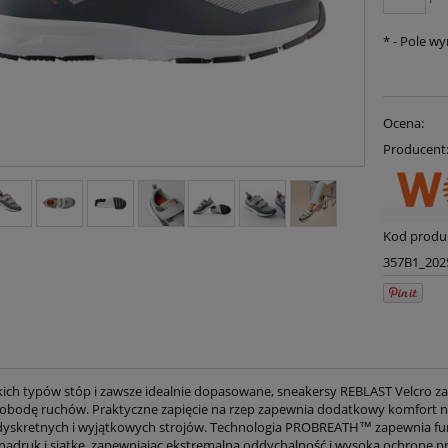
*
- Pole w
Ocena:
Producent
Kod produ
357B1_202
kich typów stóp i zawsze idealnie dopasowane, sneakersy REBLAST Velcro z
obodę ruchów. Praktyczne zapięcie na rzep zapewnia dodatkowy komfort
dyskretnych i wyjątkowych strojów. Technologia PROBREATH™ zapewnia funkc
nadruk i siatkę, zapewniając ekstremalną oddychalność i wysoką ochronę pr